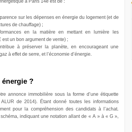
nergétique à Paris 14e est de :
sparence sur les dépenses en énergie du logement (et de
ctures de chauffage) ;
rformances en la matière en mettant en lumière les
 est un bon argument de vente) ;
ribue à préserver la planète, en encourageant une
az à effet de serre, et l’économie d’énergie.
e énergie ?
otre annonce immobilière sous la forme d’une étiquette
i ALUR de 2014). Étant donné toutes les informations
rement pour la compréhension des candidats à l’achat.
 schéma, indiquant une notation allant de « A » à « G »,