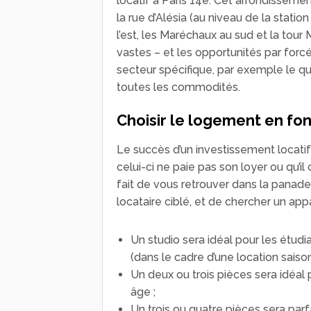
locatif à Paris 14e. Cet arrondisseme
la rue d’Alésia (au niveau de la statio
l’est, les Maréchaux au sud et la tour
vastes – et les opportunités par forcé
secteur spécifique, par exemple le quar
toutes les commodités.
Choisir le logement en fonc
Le succès d’un investissement locatif 
celui-ci ne paie pas son loyer ou qu’i
fait de vous retrouver dans la panade !
locataire ciblé, et de chercher un ap
Un studio sera idéal pour les étudia
(dans le cadre d’une location saison
Un deux ou trois pièces sera idéal
âge ;
Un trois ou quatre pièces sera parfa