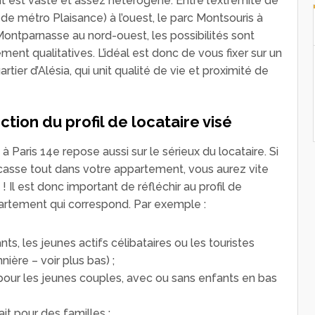
nt est vaste et assez hétérogène. Entre l’extrémité de
n de métro Plaisance) à l’ouest, le parc Montsouris à
 Montparnasse au nord-ouest, les possibilités sont
ment qualitatives. L’idéal est donc de vous fixer sur un
tier d’Alésia, qui unit qualité de vie et proximité de
tion du profil de locataire visé
à Paris 14e repose aussi sur le sérieux du locataire. Si
l casse tout dans votre appartement, vous aurez vite
 Il est donc important de réfléchir au profil de
partement qui correspond. Par exemple :
nts, les jeunes actifs célibataires ou les touristes
nière – voir plus bas) ;
 pour les jeunes couples, avec ou sans enfants en bas
it pour des familles ;