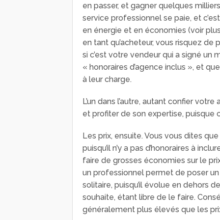
en passer, et gagner quelques milliers
service professionnel se paie, et c’e
en énergie et en économies (voir plus
en tant qu’acheteur, vous risquez d
si c’est votre vendeur qui a signé un m
« honoraires d’agence inclus », et que
à leur charge.
L’un dans l’autre, autant confier votr
et profiter de son expertise, puisqu
Les prix, ensuite. Vous vous dites qu
puisqu’il n’y a pas d’honoraires à inc
faire de grosses économies sur le prix
un professionnel permet de poser un 
solitaire, puisqu’il évolue en dehors de c
souhaite, étant libre de le faire. Cons
généralement plus élevés que les prix