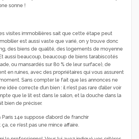
one sonne !
s visites immobilières sait que cette étape peut
mobilier est aussi vaste que varié, on y trouve donc
ing, des biens de qualité, des logements de moyenne
t aussi beaucoup, beaucoup de biens tarabiscotés
ade, ou mansardés sur 80 % de leur surface), de
nt en ruines, avec des propriétaires qui vous assurent
u moment. Sans compter le fait que les annonces ne
idée correcte d’un bien : il n’est pas rare d’aller voir
pte que le lit est dans le salon, et la douche dans la
it bien de préciser.
à Paris 14e suppose d’abord de franchir
 ça, ce n’est pas une mince affaire.
 le professionnel. Vous lui avez indiqué vos critères