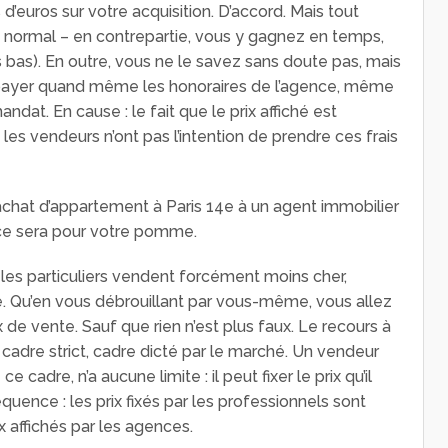
 d’euros sur votre acquisition. D’accord. Mais tout
st normal – en contrepartie, vous y gagnez en temps,
 bas). En outre, vous ne le savez sans doute pas, mais
e payer quand même les honoraires de l’agence, même
andat. En cause : le fait que le prix affiché est
 les vendeurs n’ont pas l’intention de prendre ces frais
e achat d’appartement à Paris 14e à un agent immobilier
e ce sera pour votre pomme.
e les particuliers vendent forcément moins cher,
lure. Qu’en vous débrouillant par vous-même, vous allez
 de vente. Sauf que rien n’est plus faux. Le recours à
cadre strict, cadre dicté par le marché. Un vendeur
e cadre, n’a aucune limite : il peut fixer le prix qu’il
équence : les prix fixés par les professionnels sont
 affichés par les agences.